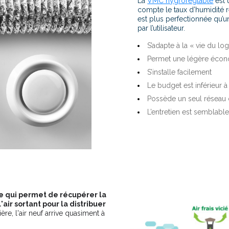
La
VMC hygroréglable
est 
compte le taux d’humidité re
est plus perfectionnée qu’
par l’utilisateur.
S’adapte à la « vie du l
Permet une légère écon
S’installe facilement
Le budget est inférieur 
Possède un seul réseau 
L’entretien est semblable
 qui permet de récupérer la
ir sortant pour la distribuer
ère, l'air neuf arrive quasiment à