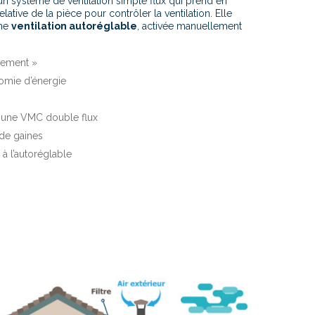
un système de ventilation simple flux qui prend en
lative de la pièce pour contrôler la ventilation. Elle
une
ventilation autoréglable
, activée manuellement
ogement »
omie d’énergie
à une VMC double flux
de gaines
 à l’autoréglable