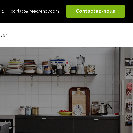
Contactez-nous
31
contact@needrenov.com
ter