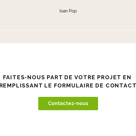
nt apprécié leur flexibilité et leur réactivité face aux imprévus, ce qui a gr
AS Architecture & Design
FAITES-NOUS PART DE VOTRE PROJET EN
REMPLISSANT LE FORMULAIRE DE CONTAC
Contactez-nous