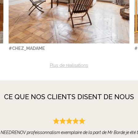
#CHEZ_MADAME
#
Plus de réalisations
CE QUE NOS CLIENTS DISENT DE NOUS
isir de collaborer avec NEED RENOV sur plusieurs projets, et je ne peux qu
ent compétente et réactive. L'équipe de NEED RENOV se distingue par sa
ptées. Leur attention aux détails et leur engagement envers la qualité s