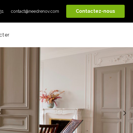
Contactez-nous
31
contact@needrenov.com
cter