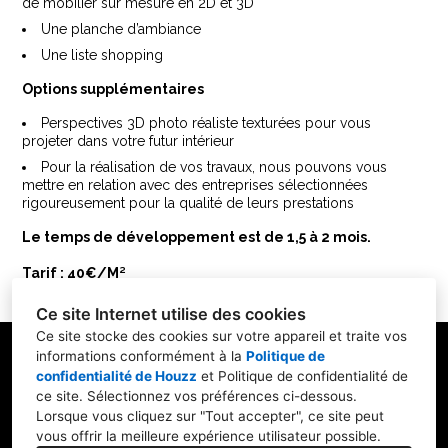
Accueil
de mobilier sur mesure en 2D et 3D
Une planche d’ambiance
Notre Savoir-Faire
Une liste shopping
Réalisations
Options supplémentaires
Blog
Perspectives 3D photo réaliste texturées pour vous
Nous contacter
projeter dans votre futur intérieur
Pour la réalisation de vos travaux, nous pouvons vous
mettre en relation avec des entreprises sélectionnées
rigoureusement pour la qualité de leurs prestations
Le temps de développement est de 1,5 à 2 mois.
Tarif : 40€/M²
Ce site Internet utilise des cookies
Ce site stocke des cookies sur votre appareil et traite vos
informations conformément à la
Politique de
confidentialité de Houzz
et
Politique de confidentialité de
ce site
. Sélectionnez vos préférences ci-dessous.
19 rue de Billancourt, 92100, Boulogne-
Lorsque vous cliquez sur "Tout accepter", ce site peut
Billancourt, France
vous offrir la meilleure expérience utilisateur possible.